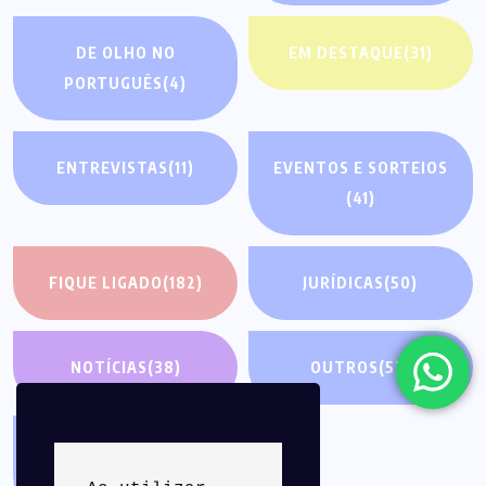
DE OLHO NO
EM DESTAQUE
(31)
PORTUGUÊS
(4)
ENTREVISTAS
(11)
EVENTOS E SORTEIOS
(41)
FIQUE LIGADO
(182)
JURÍDICAS
(50)
NOTÍCIAS
(38)
OUTROS
(52)
PALAVRA DO
PRESIDENTE
(26)