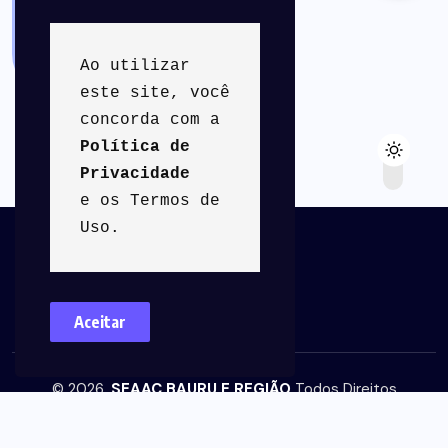
PALAVRA DO
PRESIDENTE
(26)
Ao utilizar 
este site, você 
concorda com a 
Política de 
Privacidade
e os Termos de 
Uso.
Aceitar
© 2026,
SEAAC BAURU E REGIÃO
Todos Direitos
Reservados - Site desenvolvido por
Agência Somma