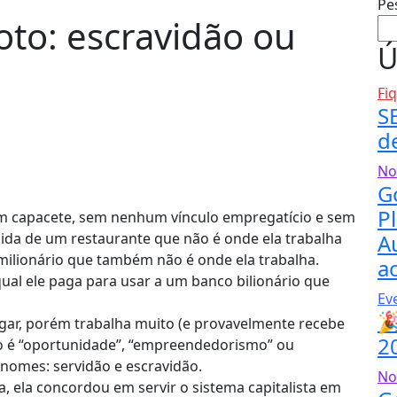
Pe
to: escravidão ou
Ú
Fi
S
d
No
G
P
m capacete, sem nenhum vínculo empregatício e sem
ida de um restaurante que não é onde ela trabalha
A
milionário que também não é onde ela trabalha.
a
ual ele paga para usar a um banco bilionário que
Ev

gar, porém trabalha muito (e provavelmente recebe
2
so é “oportunidade”, “empreendedorismo” ou
s nomes: servidão e escravidão.
No
 ela concordou em servir o sistema capitalista em