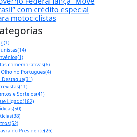
overno Federal lança “Move
rasil” com crédito especial
ara motociclistas
ategorias
og
(1)
lunistas
(14)
nvênios
(1)
tas comemorativas
(6)
 Olho no Português
(4)
 Destaque
(31)
trevistas
(11)
entos e Sorteios
(41)
que Ligado
(182)
ídicas
(50)
tícias
(38)
tros
(52)
lavra do Presidente
(26)