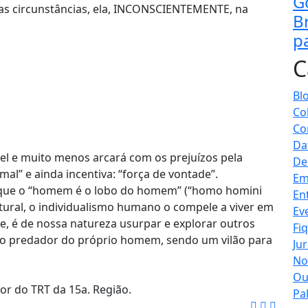
G
das circunstâncias, ela, INCONSCIENTEMENTE, na
B
p
C
Bl
Co
Co
Da
el e muito menos arcará com os prejuízos pela
De
mal” e ainda incentiva: “força de vontade”.
Em
 que o “homem é o lobo do homem” (“homo homini
En
ural, o individualismo humano o compele a viver em
Ev
e, é de nossa natureza usurpar e explorar outros
Fi
 o predador do próprio homem, sendo um vilão para
Jur
No
Ou
or do TRT da 15a. Região.
Pa