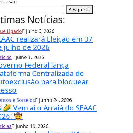
squisar
Pesquisar
timas Notícias:
que Ligado
julho 6, 2026
EAAC realizará Eleição em 07
e julho de 2026
tícias
julho 1, 2026
overno Federal lança
lataforma Centralizada de
utoexclusão para bloquear
cesso
entos e Sorteios
junho 24, 2026
🌽 Vem aí o Arraiá do SEAAC
026! 🤠
tícias
junho 19, 2026