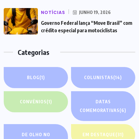
NOTÍCIAS
JUNHO 19, 2026
Governo Federal lança “Move Brasil” com
crédito especial para motociclistas
Categorias
BLOG
(1)
COLUNISTAS
(14)
CONVÊNIOS
(1)
DATAS
COMEMORATIVAS
(6)
DE OLHO NO
EM DESTAQUE
(31)