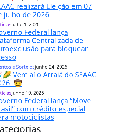
EAAC realizará Eleição em 07
e julho de 2026
tícias
julho 1, 2026
overno Federal lança
lataforma Centralizada de
utoexclusão para bloquear
cesso
entos e Sorteios
junho 24, 2026
🌽 Vem aí o Arraiá do SEAAC
026! 🤠
tícias
junho 19, 2026
overno Federal lança “Move
rasil” com crédito especial
ara motociclistas
ategorias