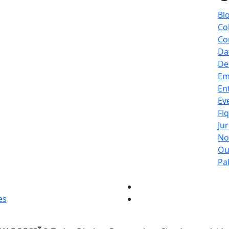
Bl
Co
Co
Da
De
Em
En
Ev
Fi
Jur
No
Ou
Pa
es