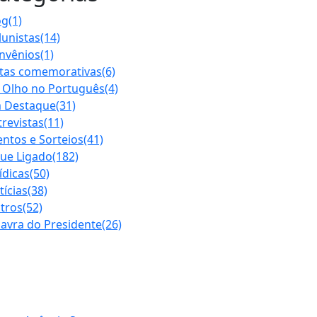
og
(1)
lunistas
(14)
nvênios
(1)
tas comemorativas
(6)
 Olho no Português
(4)
 Destaque
(31)
trevistas
(11)
entos e Sorteios
(41)
que Ligado
(182)
ídicas
(50)
tícias
(38)
tros
(52)
lavra do Presidente
(26)