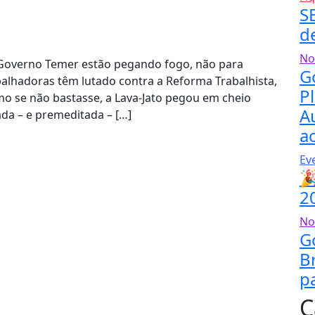
S
d
No
a o Governo Temer estão pegando fogo, não para
G
alhadoras têm lutado contra a Reforma Trabalhista,
P
mo se não bastasse, a Lava-Jato pegou em cheio
A
da – e premeditada – […]
a
Ev

2
No
G
B
p
C