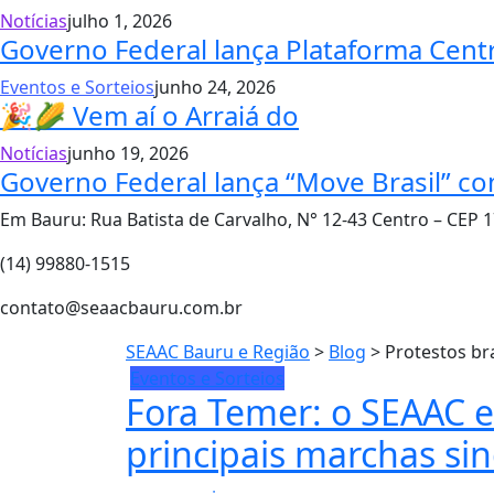
Notícias
julho 1, 2026
Governo Federal lança Plataforma Centr
Eventos e Sorteios
junho 24, 2026
🎉🌽 Vem aí o Arraiá do
Notícias
junho 19, 2026
Governo Federal lança “Move Brasil” c
Em Bauru: Rua Batista de Carvalho, N° 12-43 Centro – CEP 
(14) 99880-1515
contato@seaacbauru.com.br
SEAAC Bauru e Região
>
Blog
>
Protestos bra
Eventos e Sorteios
Fora Temer: o SEAAC e
principais marchas si