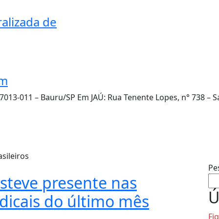
alizada de
om
17013-011 – Bauru/SP Em JAÚ: Rua Tenente Lopes, n° 738 – S
sileiros
Pe
steve presente nas
Ú
ndicais do último mês
Fi