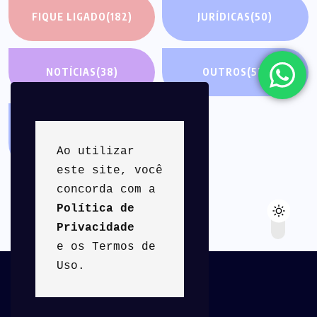
FIQUE LIGADO
(182)
JURÍDICAS
(50)
NOTÍCIAS
(38)
OUTROS
(52)
PALAVRA DO
PRESIDENTE
(26)
Ao utilizar 
este site, você 
concorda com a 
Política de 
Privacidade
e os Termos de 
Uso.