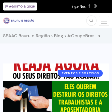
Siga-Nos
AGOSTO 9, 2026
SEAAC Bauru e Região
Blog
#OcupeBrasilia
>
>
EVENTOS E SORTEIOS