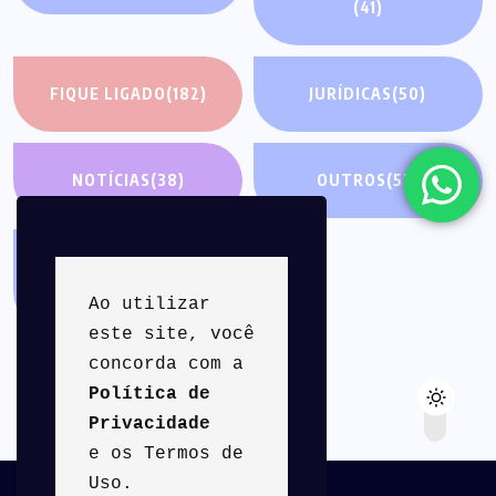
(41)
FIQUE LIGADO
(182)
JURÍDICAS
(50)
NOTÍCIAS
(38)
OUTROS
(52)
PALAVRA DO
PRESIDENTE
(26)
Ao utilizar 
este site, você 
concorda com a 
Política de 
Privacidade
e os Termos de 
Uso.