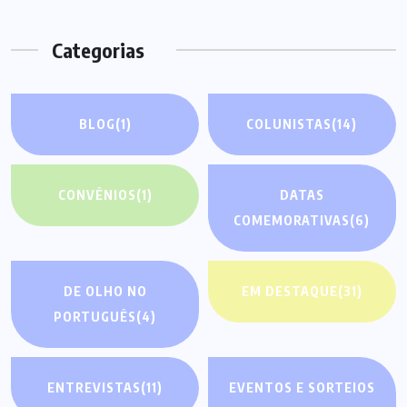
Categorias
BLOG
(1)
COLUNISTAS
(14)
CONVÊNIOS
(1)
DATAS
COMEMORATIVAS
(6)
DE OLHO NO
EM DESTAQUE
(31)
PORTUGUÊS
(4)
ENTREVISTAS
(11)
EVENTOS E SORTEIOS